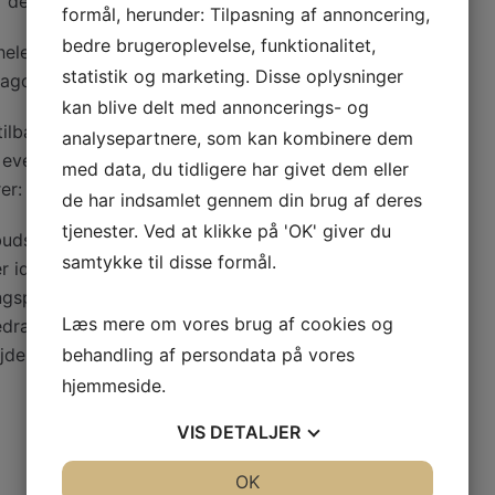
r deltageren.
formål, herunder: Tilpasning af annoncering,
bedre brugeroplevelse, funktionalitet,
hele foredraget med flere temamuligheder, som kan
statistik og marketing. Disse oplysninger
hicago eller 1980’ernes modehus, som eksempel.
kan blive delt med annoncerings- og
ilbageblik med grafiske eller tekniske effekter. Et
analysepartnere, som kan kombinere dem
eventbureaus måde at opstille klare mål. Disse
med data, du tidligere har givet dem eller
er:
de har indsamlet gennem din brug af deres
tjenester. Ved at klikke på 'OK' giver du
 budskaber der ønskes at få kommunikeret ud samt
samtykke til disse formål.
r idéfasen gennemgås hver eneste idé systematisk og
ngspunkt i designteori samt fordele og ulemper af
Læs mere om vores brug af cookies og
redraget er på plads, gennemgås koordineringen og
bejdes en procesmanual. Så foredraget gradvist kan
behandling af persondata på vores
hjemmeside.
VIS
DETALJER
JA
NEJ
OK
JA
NEJ