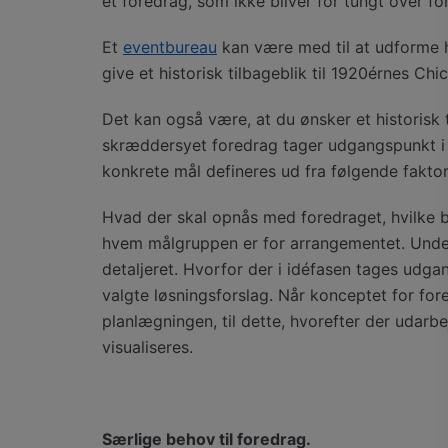
et foredrag, som ikke bliver for tungt over fo
Et
eventbureau
kan være med til at udforme 
give et historisk tilbageblik til 1920érnes C
Det kan også være, at du ønsker et historisk t
skræddersyet foredrag tager udgangspunkt i 
konkrete mål defineres ud fra følgende faktor
Hvad der skal opnås med foredraget, hvilke
hvem målgruppen er for arrangementet. Unde
detaljeret. Hvorfor der i idéfasen tages udga
valgte løsningsforslag. Når konceptet for fo
planlægningen, til dette, hvorefter der udar
visualiseres.
Særlige behov til foredrag.